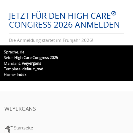
®
JETZT FÜR DEN HIGH CARE
CONGRESS 2026 ANMELDEN
Die Anmeldung startet im Frühjahr 2026!
Sprache: de
Seite:
High Care Congress 2025
Mandant:
weyergans
Template:
default_rwd
Home:
index
WEYERGANS
Startseite