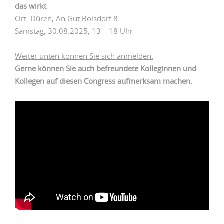
das wirkt
Ort: Düren, An Gut Boisdorf 8
Samstag, 30.08.2025, 13 – 18 Uhr
Weiter unten können Sie sich anmelden.
Gerne können Sie auch befreundete Kolleginnen und
Kollegen auf diesen Congress aufmerksam machen.