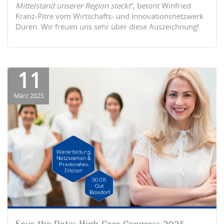
Mittelstand unserer Region steckt
“, betont Winfried
Kranz-Pitre vom Wirtschafts- und Innovationsnetzwerk
Düren. Wir freuen uns sehr über diese Auszeichnung!
11
März 2025