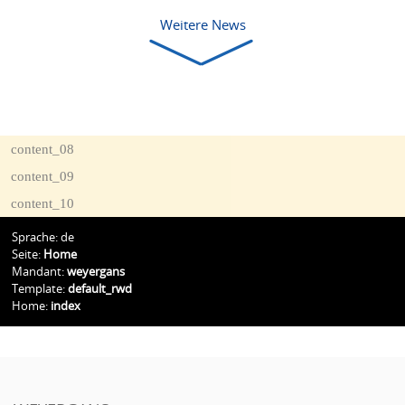
Weitere News
content_08
content_09
content_10
Sprache: de
Seite:
Home
Mandant:
weyergans
Template:
default_rwd
Home:
index