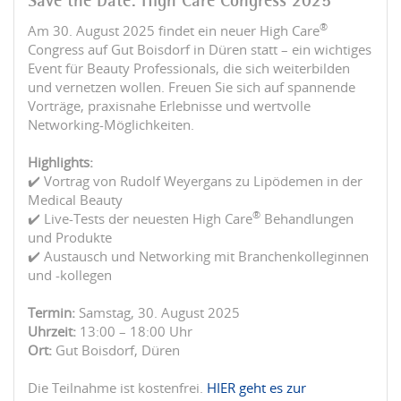
Save the Date: High Care Congress 2025
®
Am 30. August 2025 findet ein neuer High Care
Congress auf Gut Boisdorf in Düren statt – ein wichtiges
Event für Beauty Professionals, die sich weiterbilden
und vernetzen wollen. Freuen Sie sich auf spannende
Vorträge, praxisnahe Erlebnisse und wertvolle
Networking-Möglichkeiten.
Highlights:
✔️ Vortrag von Rudolf Weyergans zu Lipödemen in der
Medical Beauty
®
✔️ Live-Tests der neuesten High Care
Behandlungen
und Produkte
✔️ Austausch und Networking mit Branchenkolleginnen
und -kollegen
Termin:
Samstag, 30. August 2025
Uhrzeit:
13:00 – 18:00 Uhr
Ort:
Gut Boisdorf, Düren
Die Teilnahme ist kostenfrei.
HIER geht es zur