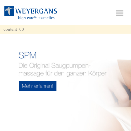
Toggl
navig
content_00