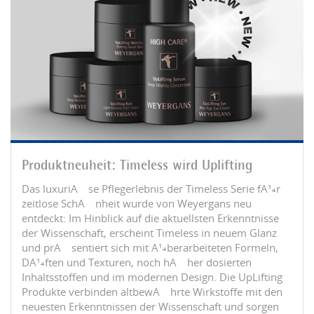
Produktneuheit: Timeless wird Uplifting
Das luxuriÃ¶se Pflegerlebnis der Timeless Serie fÃ¼r
zeitlose SchÃ¶nheit wurde von Weyergans neu
entdeckt: Im Hinblick auf die aktuellsten Erkenntnisse
der Wissenschaft, erscheint Timeless in neuem Glanz
und prÃ¤sentiert sich mit Ã¼berarbeiteten Formeln,
DÃ¼ften und Texturen, noch hÃ¶her dosierten
Inhaltsstoffen und im modernen Design. Die UpLifting
Produkte verbinden altbewÃ¤hrte Wirkstoffe mit den
neuesten Erkenntnissen der Wissenschaft und sorgen