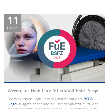
11
Juli 2025
Weyergans High Care AG erhÃ¤lt BSFZ-Siegel
Die Weyergans High Care AG wurde mit dem
BSFZ-
Siegel
ausgezeichnet und zÃ¤hlt damit offiziell zu den