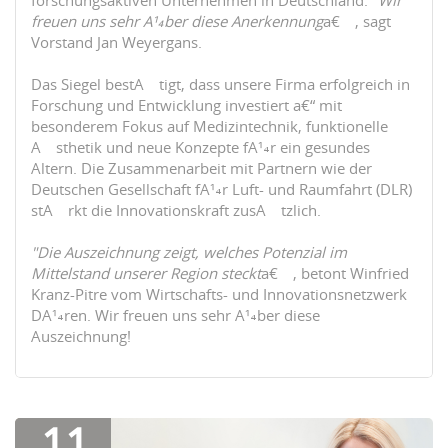
forschungsaktiven Unternehmen in Deutschland.
"Wir
freuen uns sehr Ã¼ber diese Anerkennung
â€œ, sagt
Vorstand Jan Weyergans.
Das Siegel bestÃ¤tigt, dass unsere Firma erfolgreich in
Forschung und Entwicklung investiert â€“ mit
besonderem Fokus auf Medizintechnik, funktionelle
Ã„sthetik und neue Konzepte fÃ¼r ein gesundes
Altern. Die Zusammenarbeit mit Partnern wie der
Deutschen Gesellschaft fÃ¼r Luft- und Raumfahrt (DLR)
stÃ¤rkt die Innovationskraft zusÃ¤tzlich.
"Die Auszeichnung zeigt, welches Potenzial im
Mittelstand unserer Region steckt
â€œ, betont Winfried
Kranz-Pitre vom Wirtschafts- und Innovationsnetzwerk
DÃ¼ren. Wir freuen uns sehr Ã¼ber diese
Auszeichnung!
11