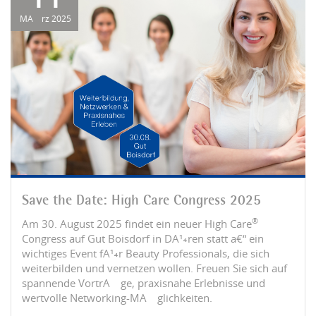
MÃ¤rz 2025
Save the Date: High Care Congress 2025
®
Am 30. August 2025 findet ein neuer High Care
Congress auf Gut Boisdorf in DÃ¼ren statt â€“ ein
wichtiges Event fÃ¼r Beauty Professionals, die sich
weiterbilden und vernetzen wollen. Freuen Sie sich auf
spannende VortrÃ¤ge, praxisnahe Erlebnisse und
wertvolle Networking-MÃ¶glichkeiten.