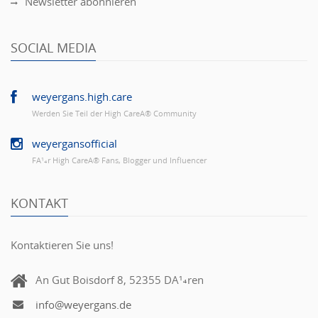
Newsletter abonnieren
SOCIAL MEDIA
weyergans.high.care
Werden Sie Teil der High CareÂ® Community
weyergansofficial
FÃ¼r High CareÂ® Fans, Blogger und Influencer
KONTAKT
Kontaktieren Sie uns!
An Gut Boisdorf 8, 52355 DÃ¼ren
info@weyergans.de