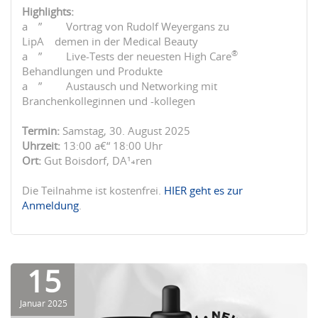
Highlights:
âœ”ï¸ Vortrag von Rudolf Weyergans zu
LipÃ¶demen in der Medical Beauty
®
âœ”ï¸ Live-Tests der neuesten High Care
Behandlungen und Produkte
âœ”ï¸ Austausch und Networking mit
Branchenkolleginnen und -kollegen
Termin:
Samstag, 30. August 2025
Uhrzeit:
13:00 â€“ 18:00 Uhr
Ort:
Gut Boisdorf, DÃ¼ren
Die Teilnahme ist kostenfrei.
HIER geht es zur
Anmeldung
.
15
Januar 2025